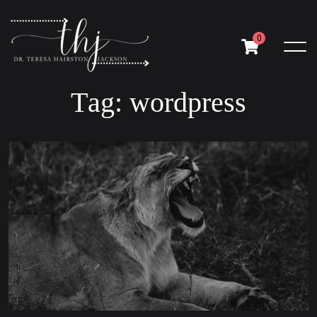
0
T
a
g
:
w
o
r
d
p
r
e
s
s